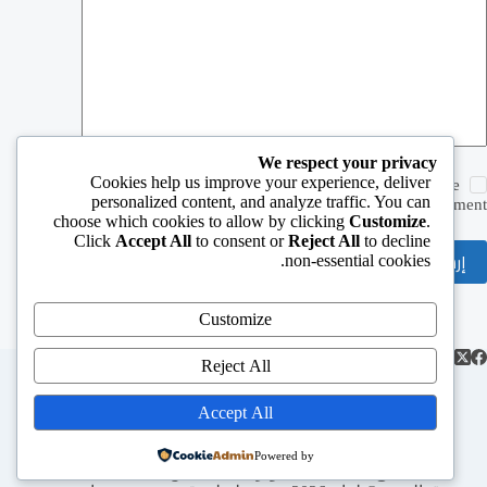
We respect your privacy
Cookies help us improve your experience, deliver
Save my name, email and website in this browser for the
personalized content, and analyze traffic. You can
next time I comment.
choose which cookies to allow by clicking
Customize
.
Click
Accept All
to consent or
Reject All
to decline
إرسال التعليق
non-essential cookies.
Customize
Reject All
Accept All
الرئيسية
الأطعام
الأعمار
الإغاثة الإنسانية
الدورات و الورش
السقاية
الصحة
Powered by
المبالغ المالية
تطوير سبل العيش