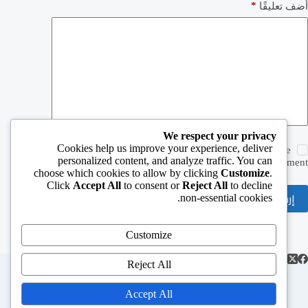
*
أضف تعليقًا
We respect your privacy
Cookies help us improve your experience, deliver
Save my name, email and website in this browser for the
personalized content, and analyze traffic. You can
next time I comment.
choose which cookies to allow by clicking
Customize
.
Click
Accept All
to consent or
Reject All
to decline
إرسال التعليق
non-essential cookies.
Customize
Reject All
Accept All
الرئيسية
الأطعام
الأعمار
الإغاثة الإنسانية