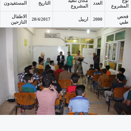
نوع
مكان تنفيد
العدد
التاريخ
المستفيدون
المشروع
المشروع
فحص
الاطفال
2000
اربيل
20/4/2017
طبي
النازحين